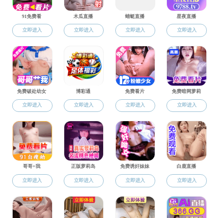
明星换脸概述
>
>
通知公告
当前位置：
明星换脸
明星换脸概述
通知公告
明星换脸 2025年单位预算公开
2025-02-13
换脸明星 音乐体育美育劳动教育课表（2024-2025年学年度）
2024-09-24
明星换脸 2023 年度单位决算公开
2024-08-26
换脸明星 2020年寒假致家长的温馨提示
2023-10-31
换脸明星 公开招聘资格初审入闱名单
2023-10-31
关于换脸明星 公开招聘考试安排通知
2023-10-31
明星换脸 公开招聘考试成绩
2023-10-31
明星换脸 2022年度决算公开
2023-08-25
明星换脸 研学实践活动第三方服务机构遴选项目结果公...
2023-04-04
换脸明星 青山湖校区2022-2023学年第二学期体育美育劳动教育...
2023-03-22