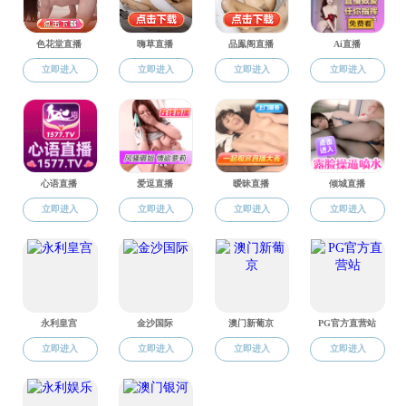
明星换脸 2023年预算公开表
2023-02-14
关于开展“我心中的最美教师”征文活动的通知
2022-09-01
2021-2022学年度下学期体育美育劳动教育课表
2022-03-02
换脸明星 2021-2022学年度体育美育课表
2021-09-26
第一页
<<上一页
下一页>>
尾页
学校
党建
教师
学生
行政
校友
概况
引领
发展
发展
服务
天地
明星换
党建动
名师风
德育动
党政办
脸介绍
态
采
态
新闻宣
校园新
主题教
教师荣
学生风
传中心
闻
育
誉
采
人力资